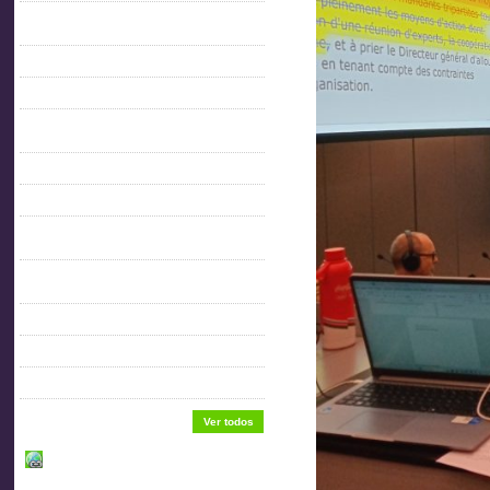
CULTURA DEL TRABAJO PARA EL
DESARROLLO
Enaitu 6
Estatutos
FICHAS CONDICIONES GENERALES DE
TRABAJO
FICHAS DE SEGURIDAD E HIGIENE
GRUPOS DE ACTIVIDAD
MANUAL BUENAS PRÁCTICAS INDUSTRIA
METALMECÁNICA
MANUAL DE CAPACITACIÓN:
MANIPULACIÓN DE MATERIALES
NORMATIVA GENERAL
Sede Aitu
USO APROPIADO DE ESCALERAS
Ver todos
Enlaces de interés.