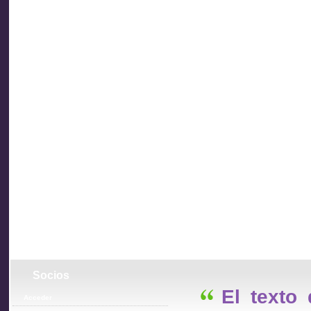
Asociación
de
Inspectores
de Trabajo
Socios
del Uruguay
El texto
Acceder