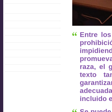
C.O.F.E.
Confederación Iberoamericana de
inspectores de trabajo
FACEBOOK AITU
IMPO
Entre lo
MTSS
OIT
prohibici
PARLAMENTO
impidien
PITCNT
promueva
PRESIDENCIA
raza, el 
SINAIT
texto ta
garanti
adecuada
incluido 
Se puede 