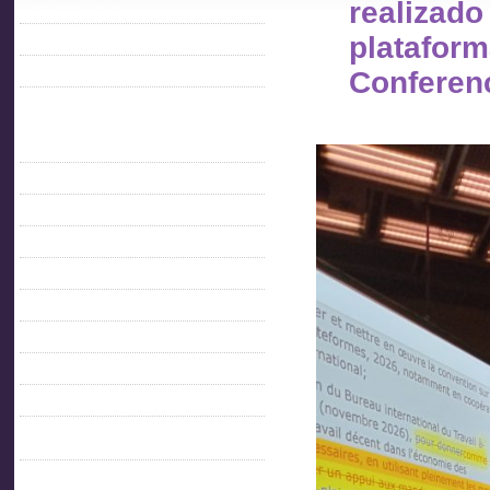
realiz
Feed de entradas
plataform
Feed de comentarios
Conferen
WordPress.org
Informacion Gremial
AITU 40 AÑOS
C. Directiva 2021- 2023
Comisión Directiva 2011-2013
Comisión Directiva 2014 – 2015
COMISION DIRECTIVA 2015- 2017
Comisión Directiva 2017-2019
Comisión Directiva 2019-2021
Comisión Directiva 2023-2025
Comisión Directiva 2025-2027
CONDICIONES AMBIENTALES DE
TRABAJO
Contacto