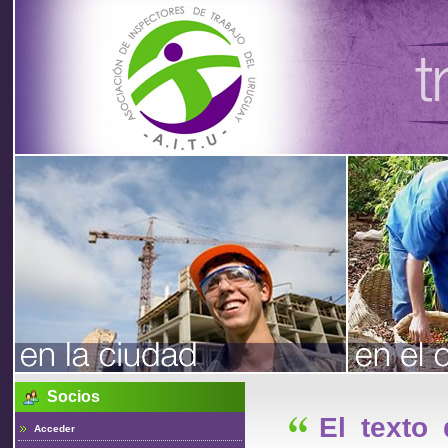
Asociación
de
Inspectores
de Trabajo
Socios
del Uruguay
El texto
Acceder