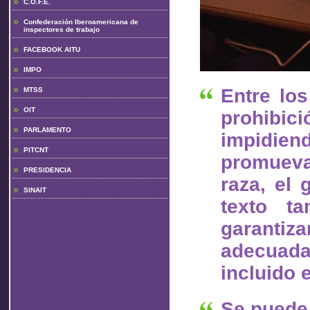
C.O.F.E.
Confederación Iberoamericana de
inspectores de trabajo
FACEBOOK AITU
IMPO
Entre lo
MTSS
OIT
prohibici
PARLAMENTO
impidien
PITCNT
promueva
PRESIDENCIA
raza, el 
SINAIT
texto ta
garanti
adecuada
incluido 
Se puede 