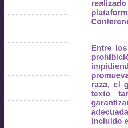
realiz
Feed de entradas
plataform
Feed de comentarios
Conferen
WordPress.org
Informacion Gremial
AITU 40 AÑOS
Entre lo
C. Directiva 2021- 2023
prohibici
Comisión Directiva 2011-2013
impidien
Comisión Directiva 2014 – 2015
COMISION DIRECTIVA 2015- 2017
promueva
Comisión Directiva 2017-2019
raza, el 
Comisión Directiva 2019-2021
texto ta
Comisión Directiva 2023-2025
garanti
Comisión Directiva 2025-2027
adecuada
CONDICIONES AMBIENTALES DE
TRABAJO
incluido 
Contacto