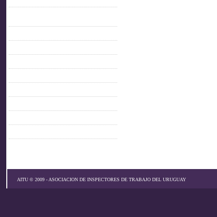
C.O.F.E.
Confederación Iberoamericana de
inspectores de trabajo
FACEBOOK AITU
IMPO
MTSS
OIT
PARLAMENTO
PITCNT
PRESIDENCIA
SINAIT
AITU © 2009 - ASOCIACION DE INSPECTORES DE TRABAJO DEL URUGUAY