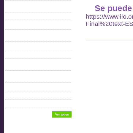
Se puede 
CULTURA DEL TRABAJO PARA EL
DESARROLLO
https://www.ilo.
Enaitu 6
Final%20text-ES
Estatutos
FICHAS CONDICIONES GENERALES DE
TRABAJO
FICHAS DE SEGURIDAD E HIGIENE
GRUPOS DE ACTIVIDAD
MANUAL BUENAS PRÁCTICAS INDUSTRIA
METALMECÁNICA
MANUAL DE CAPACITACIÓN:
MANIPULACIÓN DE MATERIALES
NORMATIVA GENERAL
Sede Aitu
USO APROPIADO DE ESCALERAS
Ver todos
Enlaces de interés.