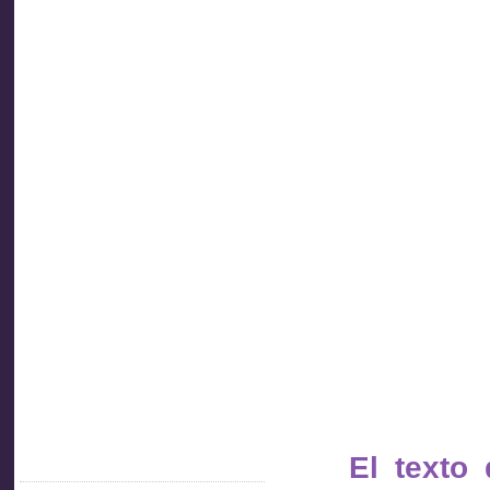
Asociación
de
Inspectores
de Trabajo
Socios
del Uruguay
El texto
Acceder