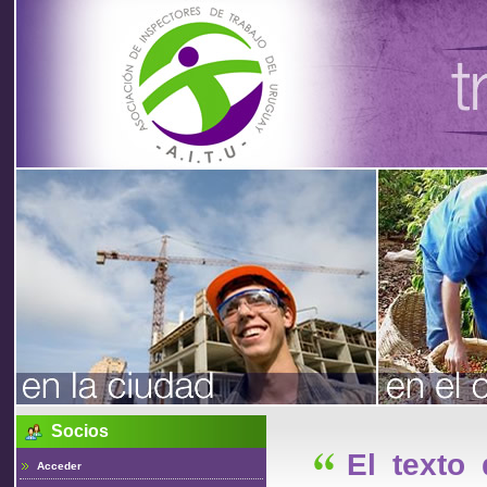
Asociación
de
Inspectores
de Trabajo
Socios
del Uruguay
El texto
Acceder