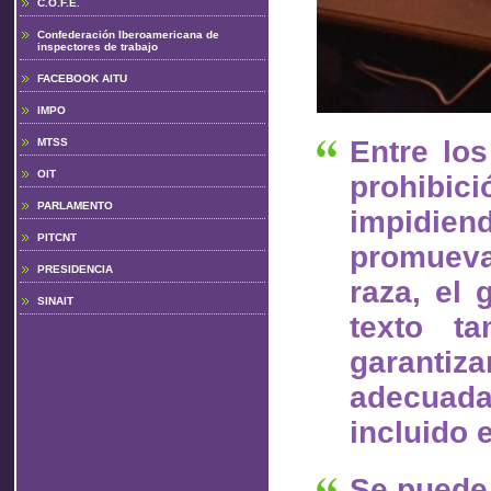
C.O.F.E.
Confederación Iberoamericana de
inspectores de trabajo
FACEBOOK AITU
IMPO
Entre lo
MTSS
OIT
prohibici
PARLAMENTO
impidien
PITCNT
promueva
PRESIDENCIA
raza, el 
SINAIT
texto ta
garanti
adecuada
incluido 
Se puede 