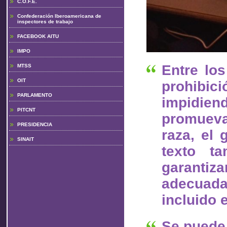
C.O.F.E.
Confederación Iberoamericana de
inspectores de trabajo
FACEBOOK AITU
IMPO
Entre lo
MTSS
OIT
prohibici
PARLAMENTO
impidien
PITCNT
promueva
PRESIDENCIA
raza, el 
SINAIT
texto ta
garanti
adecuada
incluido 
Se puede 