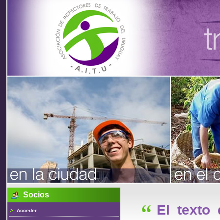
Asociación
de
Inspectores
de Trabajo
Socios
del Uruguay
El texto
Acceder