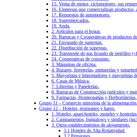
15. Venta de motos, ciclomotores, sus repues
16. Empresas que comercializan productos, ar
17. Repuestos de automotores.
18. Supermercados.
19. Anda.
2. Artículos para el hogar.
20. Barracas y Cooperativas de productos de
21. Envasado de supergas.
22. Distribución de supergas.
23. Transporte de gas licuado de petróleo («f
24. Cooperativas de consumo.
3. Máquinas de oficina.
4. Bazares, ferreterías, pinturerías y jugueter
5. Mayoristas e Importadores y mayoristas d
6. Casas de Música.
7. Librerías y Papelerías.
8. Barracas de Construcción (artículos y mat
9. Farmacias, Homeopatías y Herboristerías.
Grupo 11 – Comercio minorista de la alimentación
Grupo 12 – Hoteles, restoranes y bares.
1. Hoteles, apart-hoteles, moteles y hosterías
2. Campamentos, bulgalows y similares (incl
3. Otros establecimientos de alojamiento.
3.1 Hoteles de Alta Rotatividad.
3.2 Pensiones.