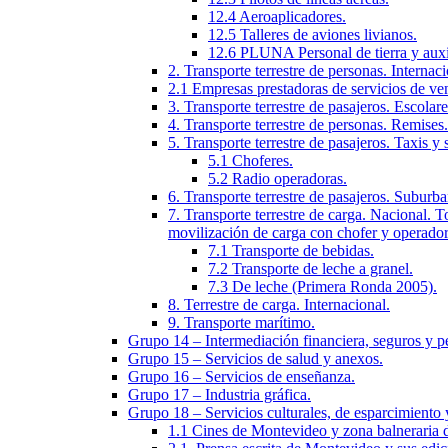
12.4 Aeroaplicadores.
12.5 Talleres de aviones livianos.
12.6 PLUNA Personal de tierra y auxil
2. Transporte terrestre de personas. Interna
2.1 Empresas prestadoras de servicios de ven
3. Transporte terrestre de pasajeros. Escolare
4. Transporte terrestre de personas. Remises.
5. Transporte terrestre de pasajeros. Taxis y
5.1 Choferes.
5.2 Radio operadoras.
6. Transporte terrestre de pasajeros. Suburb
7. Transporte terrestre de carga. Nacional. 
movilización de carga con chofer y operador
7.1 Transporte de bebidas.
7.2 Transporte de leche a granel.
7.3 De leche (Primera Ronda 2005).
8. Terrestre de carga. Internacional.
9. Transporte marítimo.
Grupo 14 – Intermediación financiera, seguros y p
Grupo 15 – Servicios de salud y anexos.
Grupo 16 – Servicios de enseñanza.
Grupo 17 – Industria gráfica.
Grupo 18 – Servicios culturales, de esparcimiento
1.1 Cines de Montevideo y zona balneraria d