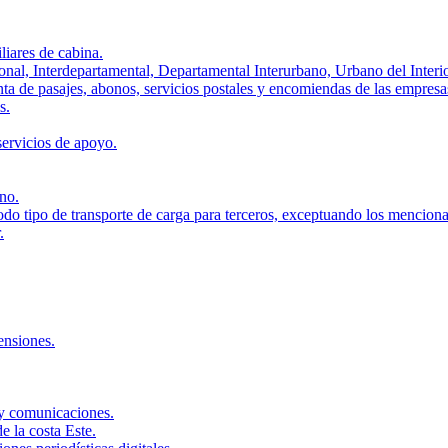
iares de cabina.
cional, Interdepartamental, Departamental Interurbano, Urbano del Interi
ta de pasajes, abonos, servicios postales y encomiendas de las empresa
s.
 servicios de apoyo.
ano.
Todo tipo de transporte de carga para terceros, exceptuando los mencion
.
ensiones.
 y comunicaciones.
e la costa Este.