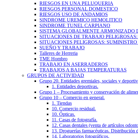
RIESGOS EN UNA PELUQUERIA
RIESGOS PERSONAL DOMESTICO
RIESGOS USO DE ANDAMIOS
SINDROME UREMICO HEMOLITICO
SINDROME TUNEL CARPIANO
SISTEMA GLOBALMENTE ARMONIZADO DE
SITUACIONES DE TRABAJO PELIGROSAS
SITUACIONES PELIGROSAS: SUMINISTR
SUEÑO Y TRABAJO
Talleres de Herreria
TME Hombro
TRABAJO EN ASERRADEROS
TRABAJOS A BAJAS TEMPERATURAS
GRUPOS DE ACTIVIDAD
Grupo 20. Entidades gremiales, sociales y deportiv
1. Entidades deportivas.
Grupo 1 – Procesamiento y conservación de alimen
Grupo 10 – Comercio en general.
1. Tiendas
10. Comercio residual.
10. Ópticas.
11. Casas de fotografía.
12. Casas dentales (venta de artículos odont
13. Droguerías farmacéuticas. Distribución d
14. Laboratorios fotográficos.