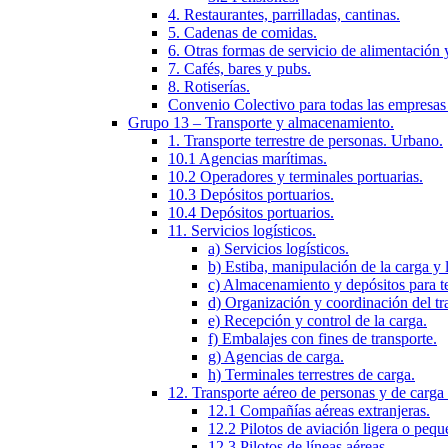
4. Restaurantes, parrilladas, cantinas.
5. Cadenas de comidas.
6. Otras formas de servicio de alimentación 
7. Cafés, bares y pubs.
8. Rotiserías.
Convenio Colectivo para todas las empresas
Grupo 13 – Transporte y almacenamiento.
1. Transporte terrestre de personas. Urbano.
10.1 Agencias marítimas.
10.2 Operadores y terminales portuarias.
10.3 Depósitos portuarios.
10.4 Depósitos portuarios.
11. Servicios logísticos.
a) Servicios logísticos.
b) Estiba, manipulación de la carga y
c) Almacenamiento y depósitos para te
d) Organización y coordinación del tra
e) Recepción y control de la carga.
f) Embalajes con fines de transporte.
g) Agencias de carga.
h) Terminales terrestres de carga.
12. Transporte aéreo de personas y de carga 
12.1 Compañías aéreas extranjeras.
12.2 Pilotos de aviación ligera o pequ
12.3 Pilotos de líneas aéreas.