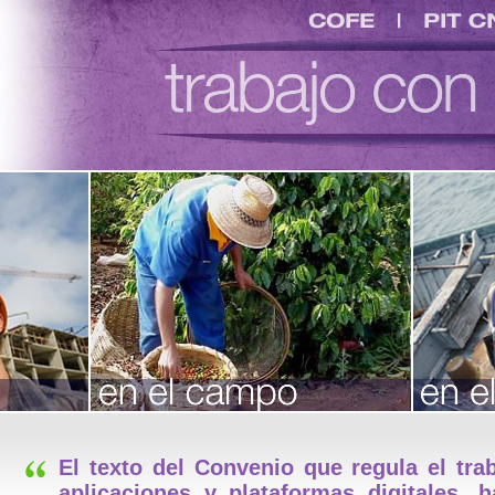
COFE
PIT CNT
ión
res
jo
uay
El texto del Convenio que regula el tra
aplicaciones y plataformas digitales, 