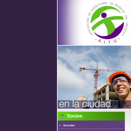
Asociac
de
Inspecto
de Traba
Socios
del Urug
Acceder