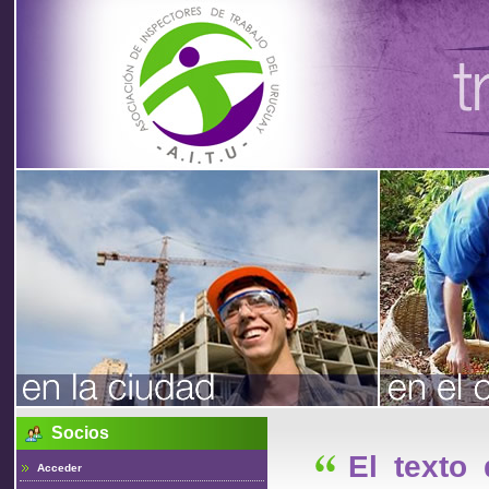
Asociación
de
Inspectores
de Trabajo
Socios
del Uruguay
El texto
Acceder