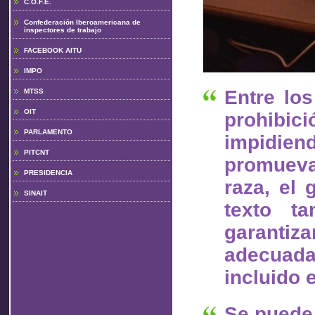
C.O.F.E.
Confederación Iberoamericana de
inspectores de trabajo
FACEBOOK AITU
IMPO
Entre lo
MTSS
OIT
prohibici
PARLAMENTO
impidien
PITCNT
promueva
PRESIDENCIA
raza, el 
SINAIT
texto ta
garanti
adecuada
incluido 
Se puede 