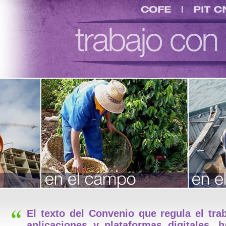
COFE
PIT CNT
ión
res
jo
uay
El texto del Convenio que regula el tra
aplicaciones y plataformas digitales, 