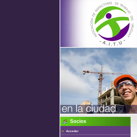
Asociac
de
Inspecto
de Traba
Socios
del Urug
Acceder