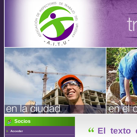
Asociación
de
Inspectores
de Trabajo
Socios
del Uruguay
El texto
Acceder