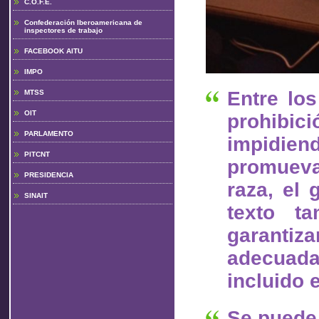
C.O.F.E.
Confederación Iberoamericana de
inspectores de trabajo
FACEBOOK AITU
IMPO
Entre lo
MTSS
OIT
prohibici
PARLAMENTO
impidien
PITCNT
promueva
PRESIDENCIA
raza, el 
SINAIT
texto ta
garanti
adecuada
incluido 
Se puede 