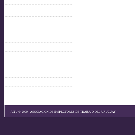
C.O.F.E.
Confederación Iberoamericana de
inspectores de trabajo
FACEBOOK AITU
IMPO
MTSS
OIT
PARLAMENTO
PITCNT
PRESIDENCIA
SINAIT
AITU © 2009 - ASOCIACION DE INSPECTORES DE TRABAJO DEL URUGUAY