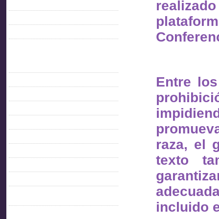
realiz
Feed de entradas
plataform
Feed de comentarios
Conferen
WordPress.org
Informacion Gremial
AITU 40 AÑOS
Entre lo
C. Directiva 2021- 2023
prohibici
Comisión Directiva 2011-2013
impidien
Comisión Directiva 2014 – 2015
COMISION DIRECTIVA 2015- 2017
promueva
Comisión Directiva 2017-2019
raza, el 
Comisión Directiva 2019-2021
texto ta
Comisión Directiva 2023-2025
garanti
Comisión Directiva 2025-2027
adecuada
CONDICIONES AMBIENTALES DE
TRABAJO
incluido 
Contacto