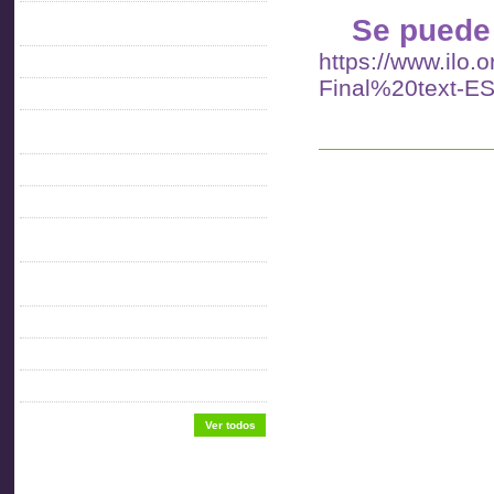
Se puede 
CULTURA DEL TRABAJO PARA EL
DESARROLLO
https://www.ilo.
Enaitu 6
Final%20text-ES
Estatutos
FICHAS CONDICIONES GENERALES DE
TRABAJO
FICHAS DE SEGURIDAD E HIGIENE
GRUPOS DE ACTIVIDAD
MANUAL BUENAS PRÁCTICAS INDUSTRIA
METALMECÁNICA
MANUAL DE CAPACITACIÓN:
MANIPULACIÓN DE MATERIALES
NORMATIVA GENERAL
Sede Aitu
USO APROPIADO DE ESCALERAS
Ver todos
Enlaces de interés.