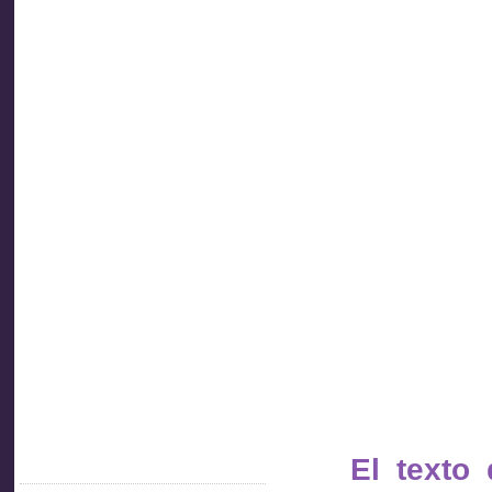
Asociación
de
Inspectores
de Trabajo
Socios
del Uruguay
El texto
Acceder