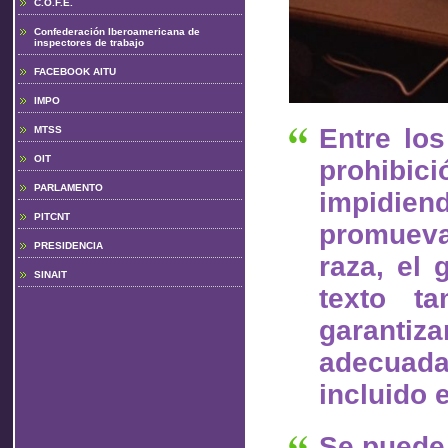
C.O.F.E.
Confederación Iberoamericana de
inspectores de trabajo
FACEBOOK AITU
IMPO
Entre lo
MTSS
OIT
prohibici
PARLAMENTO
impidien
PITCNT
promueva
PRESIDENCIA
raza, el 
SINAIT
texto ta
garanti
adecuada
incluido 
Se puede 