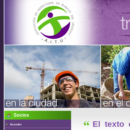
Asociación
de
Inspectores
de Trabajo
Socios
del Uruguay
El texto
Acceder