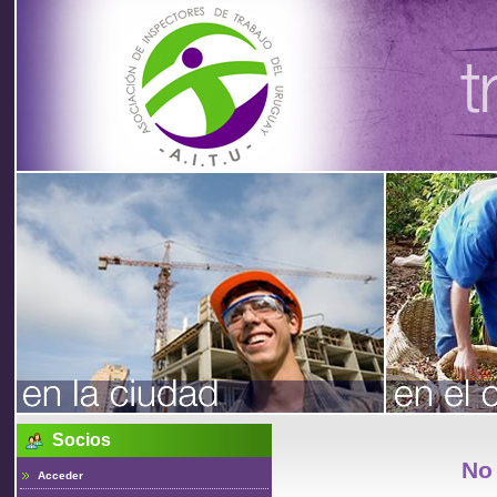
Asociación
de
Inspectores
de Trabajo
Socios
del Uruguay
No 
Acceder