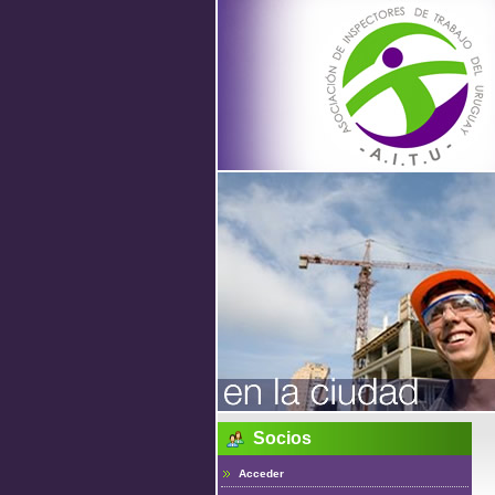
Asociac
de
Inspecto
de Traba
Socios
del Urug
Acceder