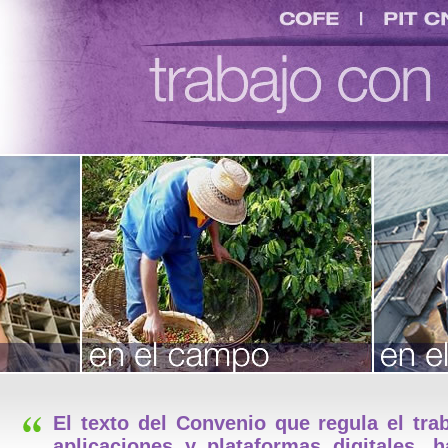
COFE
PIT CNT
ión
res
jo
uay
El texto del Convenio que regula el tra
aplicaciones y plataformas digitales, 