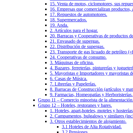
15. Venta de motos, ciclomotores, sus repues
16. Empresas que comercializan productos, ar
17. Repuestos de automotores.
18. Supermercados.
19. Anda.
2. Artículos para el hogar.
20. Barracas y Cooperativas de productos de
21. Envasado de supergas.
22. Distribución de supergas.
23. Transporte de gas licuado de petróleo («f
24. Cooperativas de consumo.
3. Máquinas de oficina.
4. Bazares, ferreterías, pinturerías y jugueter
5. Mayoristas e Importadores y mayoristas d
6. Casas de Música.
7. Librerías y Papelerías.
8. Barracas de Construcción (artículos y mat
9. Farmacias, Homeopatías y Herboristerías.
Grupo 11 – Comercio minorista de la alimentación
Grupo 12 – Hoteles, restoranes y bares.
1. Hoteles, apart-hoteles, moteles y hosterías
2. Campamentos, bulgalows y similares (incl
3. Otros establecimientos de alojamiento.
3.1 Hoteles de Alta Rotatividad.
3.2 Pensiones.