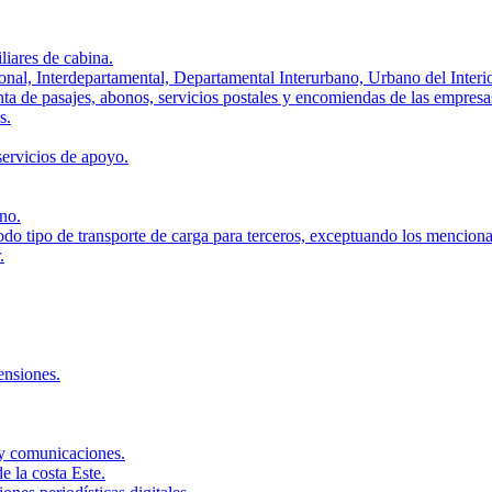
iares de cabina.
cional, Interdepartamental, Departamental Interurbano, Urbano del Interi
ta de pasajes, abonos, servicios postales y encomiendas de las empresa
s.
 servicios de apoyo.
ano.
Todo tipo de transporte de carga para terceros, exceptuando los mencion
.
ensiones.
 y comunicaciones.
e la costa Este.