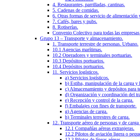
4. Restaurantes, parrilladas, cantinas.
5. Cadenas de comidas.
6. Otras formas de servicio de alimentación 
7. Cafés, bares y pubs.
8. Rotiserías.
Convenio Colectivo para todas las empresas
Grupo 13 – Transporte y almacenamiento.
1. Transporte terrestre de personas. Urbano.
10.1 Agencias marítimas.
10.2 Operadores y terminales portuarias.
10.3 Depósitos portuarios.
10.4 Depósitos portuarios.
11. Servicios logísticos.
a) Servicios logísticos.
b) Estiba, manipulación de la carga y
c) Almacenamiento y depósitos para te
d) Organización y coordinación del tra
e) Recepción y control de la carga.
f) Embalajes con fines de transporte.
g) Agencias de carga.
h) Terminales terrestres de carga.
12. Transporte aéreo de personas y de carga 
12.1 Compañías aéreas extranjeras.
12.2 Pilotos de aviación ligera o pequ
12.3 Pilotos de líneas aéreas.