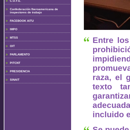
C.O.F.E.
Confederación Iberoamericana de
inspectores de trabajo
FACEBOOK AITU
IMPO
Entre lo
MTSS
OIT
prohibici
PARLAMENTO
impidien
PITCNT
promueva
PRESIDENCIA
raza, el 
SINAIT
texto ta
garanti
adecuada
incluido 
Se puede 