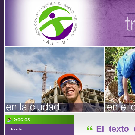
Asociación
de
Inspectores
de Trabajo
Socios
del Uruguay
El texto
Acceder