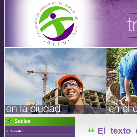
Asociación
de
Inspectores
de Trabajo
Socios
del Uruguay
El texto
Acceder