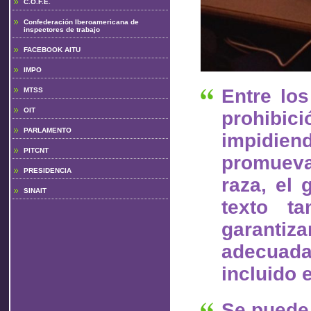
C.O.F.E.
Confederación Iberoamericana de
inspectores de trabajo
FACEBOOK AITU
IMPO
Entre lo
MTSS
OIT
prohibici
PARLAMENTO
impidien
PITCNT
promueva
PRESIDENCIA
raza, el 
SINAIT
texto ta
garanti
adecuada
incluido 
Se puede 