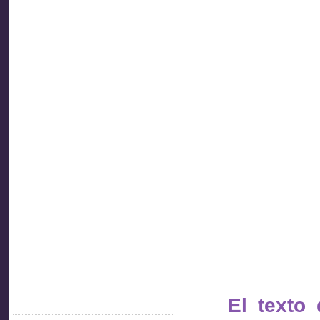
Asociación
de
Inspectores
de Trabajo
Socios
del Uruguay
El texto
Acceder