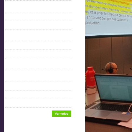
CULTURA DEL TRABAJO PARA EL
DESARROLLO
Enaitu 6
Estatutos
FICHAS CONDICIONES GENERALES DE
TRABAJO
FICHAS DE SEGURIDAD E HIGIENE
GRUPOS DE ACTIVIDAD
MANUAL BUENAS PRÁCTICAS INDUSTRIA
METALMECÁNICA
MANUAL DE CAPACITACIÓN:
MANIPULACIÓN DE MATERIALES
NORMATIVA GENERAL
Sede Aitu
USO APROPIADO DE ESCALERAS
Ver todos
Enlaces de interés.