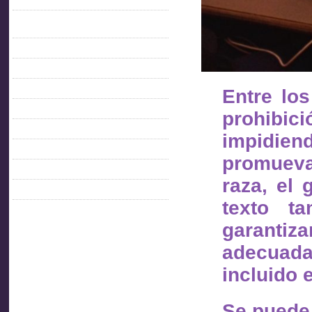
C.O.F.E.
Confederación Iberoamericana de
inspectores de trabajo
FACEBOOK AITU
IMPO
Entre lo
MTSS
OIT
prohibici
PARLAMENTO
impidien
PITCNT
promueva
PRESIDENCIA
raza, el 
SINAIT
texto ta
garanti
adecuada
incluido 
Se puede 