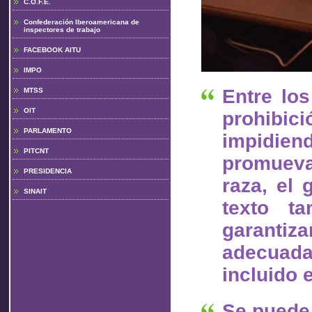
C.O.F.E.
Confederación Iberoamericana de
inspectores de trabajo
FACEBOOK AITU
IMPO
Entre lo
MTSS
OIT
prohibici
PARLAMENTO
impidien
PITCNT
promueva
PRESIDENCIA
raza, el 
SINAIT
texto ta
garanti
adecuada
incluido 
Se puede 