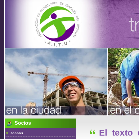
Asociación
de
Inspectores
de Trabajo
Socios
del Uruguay
El texto
Acceder