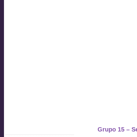
Asociación
de
Inspectores
de Trabajo
Socios
del Uruguay
Grupo 15 – Se
Acceder