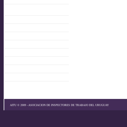
C.O.F.E.
Confederación Iberoamericana de
inspectores de trabajo
FACEBOOK AITU
IMPO
MTSS
OIT
PARLAMENTO
PITCNT
PRESIDENCIA
SINAIT
AITU © 2009 - ASOCIACION DE INSPECTORES DE TRABAJO DEL URUGUAY