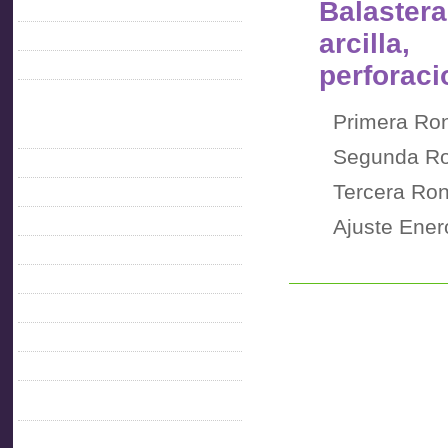
Balaster
Feed de entradas
arcill
Feed de comentarios
perforac
WordPress.org
Informacion Gremial
Primera Ro
AITU 40 AÑOS
Segunda R
C. Directiva 2021- 2023
Tercera Ro
Comisión Directiva 2011-2013
Ajuste Ene
Comisión Directiva 2014 – 2015
COMISION DIRECTIVA 2015- 2017
Comisión Directiva 2017-2019
Comisión Directiva 2019-2021
Comisión Directiva 2023-2025
Comisión Directiva 2025-2027
CONDICIONES AMBIENTALES DE
TRABAJO
Contacto