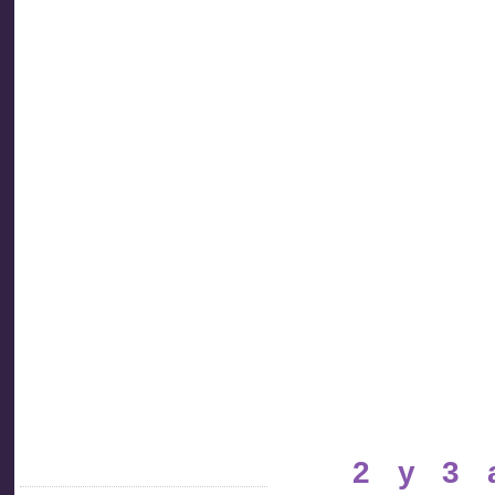
Asociación
de
Inspectores
de Trabajo
Socios
del Uruguay
2 y 3 a
Acceder