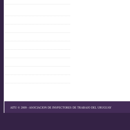
C.O.F.E.
Confederación Iberoamericana de
inspectores de trabajo
FACEBOOK AITU
IMPO
MTSS
OIT
PARLAMENTO
PITCNT
PRESIDENCIA
SINAIT
AITU © 2009 - ASOCIACION DE INSPECTORES DE TRABAJO DEL URUGUAY