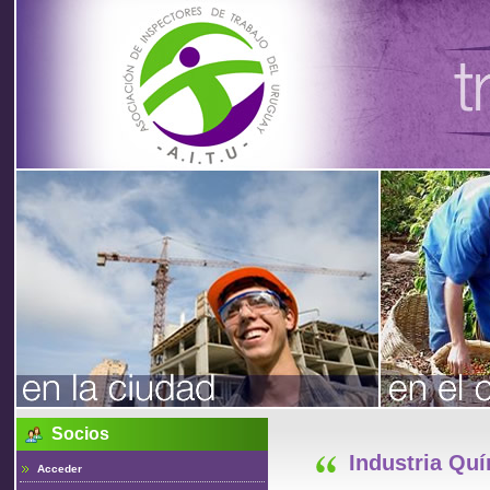
Asociación
de
Inspectores
de Trabajo
Socios
del Uruguay
Industria Qu
Acceder