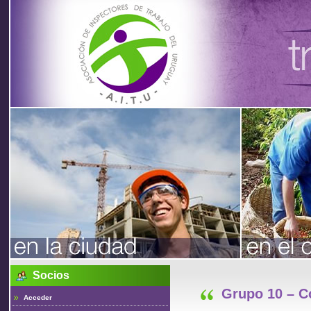
Asociación
de
Inspectores
de Trabajo
Socios
del Uruguay
Grupo 10 – C
Acceder